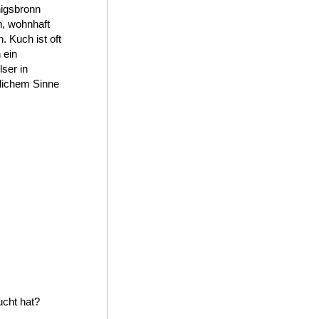
nigsbronn
, wohnhaft
. Kuch ist oft
 ein
ser in
dlichem Sinne
ucht hat?