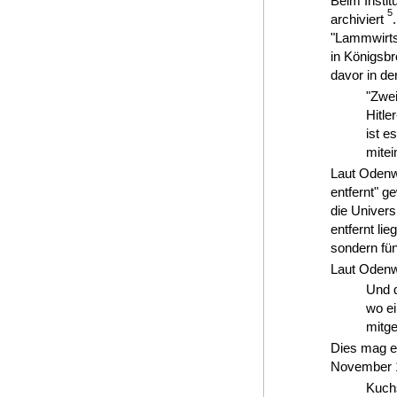
Beim Insti
5
archiviert
"Lammwirts 
in Königsb
davor in d
"Zwei
Hitle
ist e
mitei
Laut Odenw
entfernt" 
die Univers
entfernt li
sondern fün
Laut Odenw
Und d
wo ei
mitge
Dies mag er
November 19
Kuchs