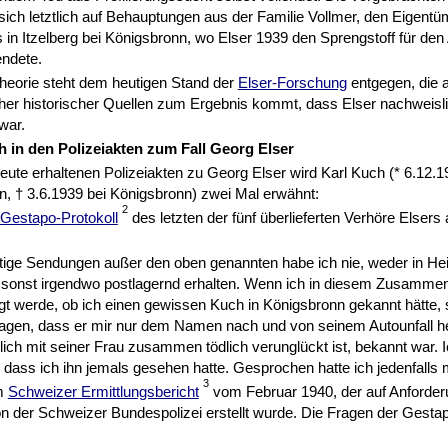
sich letztlich auf Behauptungen aus der Familie Vollmer, den Eigent
 in Itzelberg bei Königsbronn, wo Elser 1939 den Sprengstoff für den
endete.
heorie steht dem heutigen Stand der
Elser-Forschung
entgegen, die 
her historischer Quellen zum Ergebnis kommt, dass Elser nachweisli
war.
ch in den Polizeiakten zum Fall Georg Elser
heute erhaltenen Polizeiakten zu Georg Elser wird Karl Kuch (* 6.12.1
, † 3.6.1939 bei Königsbronn) zwei Mal erwähnt:
2
Gestapo-Protokoll
des letzten der fünf überlieferten Verhöre Elsers
ige Sendungen außer den oben genannten habe ich nie, weder in He
 sonst irgendwo postlagernd erhalten. Wenn ich in diesem Zusamm
gt werde, ob ich einen gewissen Kuch in Königsbronn gekannt hätte, 
agen, dass er mir nur dem Namen nach und von seinem Autounfall he
lich mit seiner Frau zusammen tödlich verunglückt ist, bekannt war. 
, dass ich ihn jemals gesehen hatte. Gesprochen hatte ich jedenfalls m
3
im
Schweizer Ermittlungsbericht
vom Februar 1940, der auf Anforder
 der Schweizer Bundespolizei erstellt wurde. Die Fragen der Gestap