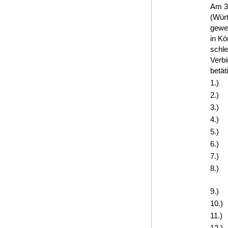
Am 3.
(Würt
gewes
in Kö
schle
Verbi
betät
1.)
2.)
3.)
4.)
5.)
6.)
7.)
8.)
9.)
10.)
11.)
12.)