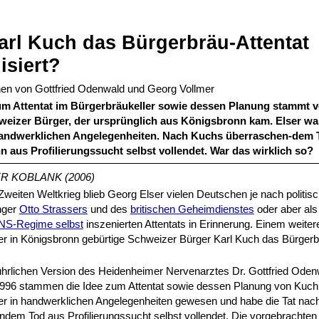
arl Kuch das Bürgerbräu-Attentat
isiert?
nen von Gottfried Odenwald und Georg Vollmer
um Attentat im Bürgerbräukeller sowie dessen Planung stammt v
eizer Bürger, der ursprünglich aus Königsbronn kam. Elser wa
handwerklichen Angelegenheiten. Nach Kuchs überraschen-dem T
nn aus Profilierungssucht selbst vollendet. War das wirklich so?
R KOBLANK (2006)
eiten Weltkrieg blieb Georg Elser vielen Deutschen je nach politis
nger
Otto Strassers
und des
britischen Geheimdienstes
oder aber als
NS-Regime selbst
inszenierten Attentats in Erinnerung. Einem weite
er in Königsbronn gebürtige Schweizer Bürger Karl Kuch das Bürgerb
führlichen Version des Heidenheimer Nervenarztes Dr. Gottfried Ode
996 stammen die Idee zum Attentat sowie dessen Planung von Kuch.
er in handwerklichen Angelegenheiten gewesen und habe die Tat nac
dem Tod aus Profilierungssucht selbst vollendet. Die vorgebrachte