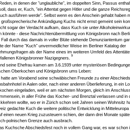
Reden, in denen der "unglaubliche", im doppelten Sinn, Passus enth
soll, dass er, Kuch, "ein Attentat gegen Hitler und die ganze Reichsre
auch ausführen werde". Selbst wenn es den Anschein gehabt haben 
 großsprecherische Ankündigung Kuchs nicht ernst gemeint sein kon
eicht sogar der Verdacht aufkam, dass Kuch sie unter Alkoholeinwirk
 könnte - diese Nachrichtenübermittlung von Königsbronn nach Berli
 Fall durch das damals in voller Blüte stehende Denunziantentum gara
te der Name "Kuch" unvermeidlicher Weise im Berliner Katalog der
hmungsfragen als der Name eines im weiteren Umfeld des Attentäte
9
fallenen Königsbronner Nazigegners.
und seine Ehefrau kamen am 3.6.1939 unter mysteriösen Bedingunge
schen Oberkochen und Königsbronn ums Leben:
hatte am Vorabend seine schwäbischen Freunde zu einer Abschiedsf
sbahnhotel in Aalen oder, nach einer anderen Überlieferung, in ein Lo
ochen eingeladen, weil er am nächsten Morgen, gleich im Anschlus
mensein, in aller Frühe das Kocher- und Brenztal verlassen und in 
kkehren wollte, wo er in Zürich schon seit Jahren seinen Wohnsitz hat
iz gedachte Kuch die weitere politische Entwicklung in Mitteleuropa
uf einen neuen Krieg zuzusteuern schien, der dann drei Monate späte
sch-polnischen Grenze auch ausbrach.
as Kuchsche Abschiedsfest noch in vollem Gang war, es war schon i