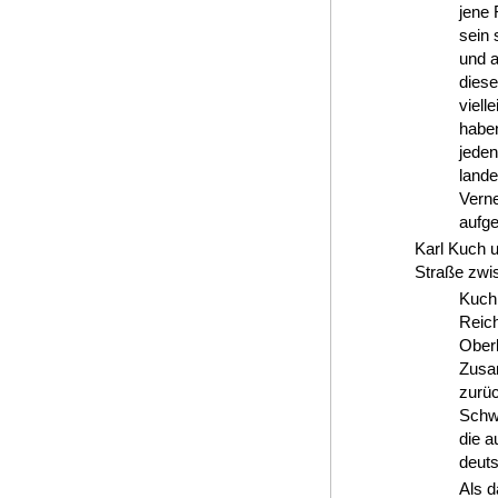
jene 
sein 
und 
diese
viell
haben
jeden
lande
Verne
aufge
Karl Kuch 
Straße zwi
Kuch 
Reich
Oberk
Zusam
zurüc
Schwe
die a
deut
Als d