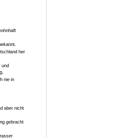
wohnhaft
bekannt.
tschland her
r und
g.
 nie in
d aber nicht
ung gebracht
rasser