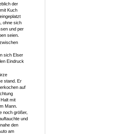
eblich der
 mit Kuch
eingeplatzt
, ohne sich
assen und per
ben seien.
 zwischen
n sich Elser
 den Eindruck
ürze
e stand. Er
berkochen auf
ichtung
Halt mit
em Mann.
e noch größer,
uftauchte und
inahe den
 Auto am