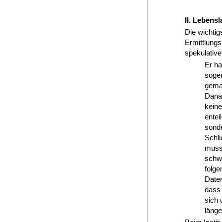
II. Lebens
Die wichti
Ermittlungs
spekulativer
Er ha
sogen
gemac
Danac
keine
entei
sonde
Schli
musst
schwe
folge
Daten
dass 
sich 
länge