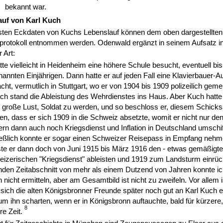
bekannt war.
lauf von Karl Kuch
gsten Eckdaten von Kuchs Lebenslauf können dem oben dargestellte
protokoll entnommen werden. Odenwald ergänzt in seinem Aufsatz in 
 Art:
tte vielleicht in Heidenheim eine höhere Schule besucht, eventuell bi
annten Einjährigen. Dann hatte er auf jeden Fall eine Klavierbauer-A
ht, vermutlich in Stuttgart, wo er von 1904 bis 1909 polizeilich geme
h stand die Ableistung des Wehrdienstes ins Haus. Aber Kuch hatte o
 große Lust, Soldat zu werden, und so beschloss er, diesem Schicks
len, dass er sich 1909 in die Schweiz absetzte, womit er nicht nur de
rn dann auch noch Kriegsdienst und Inflation in Deutschland umschif
eßlich konnte er sogar einen Schweizer Reisepass in Empfang nehm
e er dann doch von Juni 1915 bis März 1916 den - etwas gemäßigte
izerischen "Kriegsdienst" ableisten und 1919 zum Landsturm einrü
nden Zeitabschnitt von mehr als einem Dutzend von Jahren konnte i
 nicht ermitteln, aber am Gesamtbild ist nicht zu zweifeln. Vor allem is
sich die alten Königsbronner Freunde später noch gut an Karl Kuch e
um ihn scharten, wenn er in Königsbronn auftauchte, bald für kürzere,
8
re Zeit.