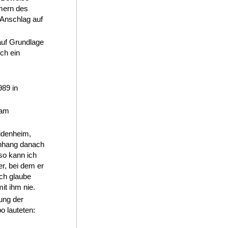
ümern des
 Anschlag auf
auf Grundlage
ch ein
989 in
 am
idenheim,
enhang danach
so kann ich
r, bei dem er
Ich glaube
it ihm nie.
ung der
o lauteten: