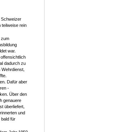
n Schweizer
teilweise rein
s zum
usbildung
ldet war.
ffensichtlich
al dadurch zu
n Wehrdienst,
fte.
en. Dafür aber
ren -
cken. Über den
ch genauere
t überliefert,
rinnerten und
 bald für