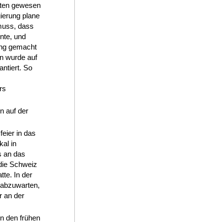
alten gewesen
gierung plane
muss, dass
nte, und
ung gemacht
n wurde auf
ntiert. So
rs
n auf der
eier in das
kal in
s an das
die Schweiz
te. In der
 abzuwarten,
r an der
n den frühen