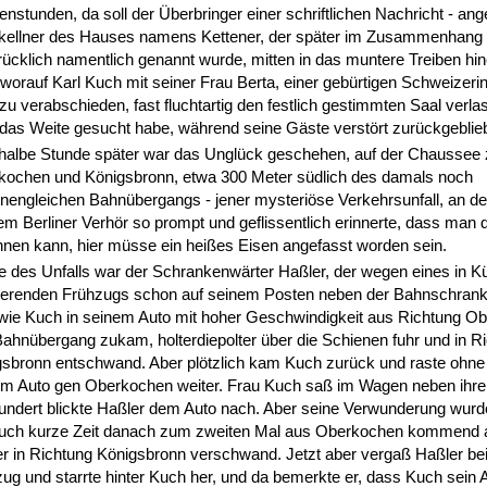
nstunden, da soll der Überbringer einer schriftlichen Nachricht - ang
kellner des Hauses namens Kettener, der später im Zusammenhang
ücklich namentlich genannt wurde, mitten in das muntere Treiben hin
 worauf Karl Kuch mit seiner Frau Berta, einer gebürtigen Schweizerin
zu verabschieden, fast fluchtartig den festlich gestimmten Saal verl
das Weite gesucht habe, während seine Gäste verstört zurückgeblie
 halbe Stunde später war das Unglück geschehen, auf der Chaussee
kochen und Königsbronn, etwa 300 Meter südlich des damals noch
nengleichen Bahnübergangs - jener mysteriöse Verkehrsunfall, an de
em Berliner Verhör so prompt und geflissentlich erinnerte, dass man
nen kann, hier müsse ein heißes Eisen angefasst worden sein.
 des Unfalls war der Schrankenwärter Haßler, der wegen eines in K
ierenden Frühzugs schon auf seinem Posten neben der Bahnschrank
wie Kuch in seinem Auto mit hoher Geschwindigkeit aus Richtung O
ahnübergang zukam, holterdiepolter über die Schienen fuhr und in R
sbronn entschwand. Aber plötzlich kam Kuch zurück und raste ohne 
em Auto gen Oberkochen weiter. Frau Kuch saß im Wagen neben ihr
ndert blickte Haßler dem Auto nach. Aber seine Verwunderung wurd
Kuch kurze Zeit danach zum zweiten Mal aus Oberkochen kommend a
r in Richtung Königsbronn verschwand. Jetzt aber vergaß Haßler be
ug und starrte hinter Kuch her, und da bemerkte er, dass Kuch sein