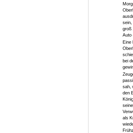
Morge
Ober
ausdr
sein,
groß 
Auto 
Eine
Ober
schie
bei d
gewin
Zeuge
pass
sah, 
den B
König
sein
Verwu
als 
wiede
Frühz