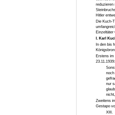
reduzieren 
Steinbruchs
Hitler entw
Die Kuch-T
umfangreic
Einzeltäter 
I. Karl Ku
In den bis 
Königsbronn
Erstens im
23.11.1939:
Sonst
noch
gefra
nur s
glaub
nicht
Zweitens 
Gestapo von
XIII.