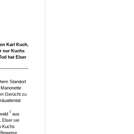
on Karl Kuch,
r nur Kuchs
od hat Elser
chem Standort
 Marionette
ren Gerücht zu
räuattentat
1
nwald
aus
 Elser sei
h Kuchs
n Beweise