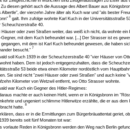
tut für Zeitgeschichte in München sind Zeugenaussagen zu Elser aus
. Zu diesen gehört auch die Aussage des Albert Bauer aus Königsbro
Albertle", der vierzehn Jahre älter als Kuch war und "als bester Fre
6
ronn"
galt. Ihm zufolge wohnte Karl Kuch in der Universitätsstraße 53
er Scheuchzerstraße 40.
 Häuser oder zwei Straßen weiter, das weiß ich nicht, da wohnte ein
r-Gegner, mit dem Kuch befreundet war. [...] Der Strasser ist es gew
s gegangen, mit dem ist Karl Kuch befreundet gewesen, die haben sich
7
nander besucht."
ald soll Kuch 1939 in der Scheuchzerstraße 40 "vier Häuser von Ott
gewohnt haben. Dem ist jedoch entgegenzuhalten, dass die Scheuchze
itätsstraße 53 beide etwa einen Kilometer nordöstlich vom Hauptbahn
egen. Sie sind nicht "zwei Häuser oder zwei Straßen" und auch keine "
fzehn Kilometer von Wetzwil entfernt, wo Otto Strasser wohnte.
ald war Kuch ein Gegner des Hitler-Regimes:
araus machte er auch keinen Hehl, wenn er in Königsbronn im "Röss
nkehrte und ungeniert schlimme Hitlerwitze erzählte, die er aus dem
8
bracht hatte.
klären, dass er in die Ermittlungen zum Bürgerbräuattentat geriet, o
39 bereits seit fünf Monaten tot war:
 vorlaute Reden in Königsbronn werden den Weg nach Berlin gefun