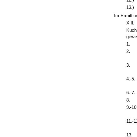
13.)
Im Ermittlu
XIII.
Kuch 
gewes
1.
2.
3.
4.-5.
6.-7.
8.
9.-10
11.-1
13.