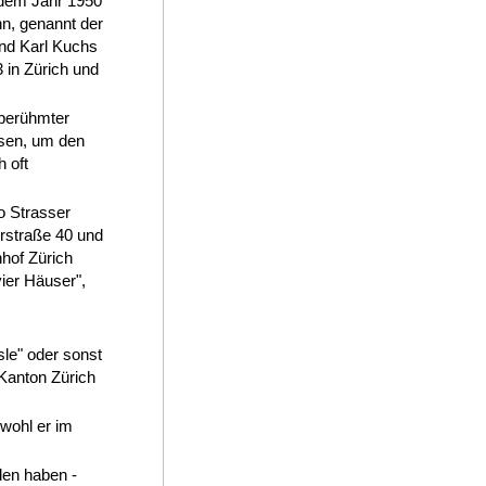
 dem Jahr 1950
nn, genannt der
und Karl Kuchs
 in Zürich und
 berühmter
esen, um den
 oft
o Strasser
rstraße 40 und
hof Zürich
vier Häuser",
le" oder sonst
 Kanton Zürich
bwohl er im
den haben -