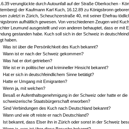
6.39 verunglückte durch Autounfall auf der Straße Oberkochen - Kö
temberg) der Kaufmann Karl Kuch, 16.12.89 zu Königsbronn geboren
en zuletzt in Zürich, Scheuchzerstraße 40, mit seiner Ehefrau tödlich
nigsbronn aufhältlich gewesen. Von verschiedenen Zeugen wird Kuch
chter Leumund ausgestellt und von anderen behauptet, dass er mit El
ndung gestanden habe. Kuch soll sich in der Schweiz in deutschfein
igt haben.
Was ist über die Persönlichkeit des Kuch bekannt?
Wann ist er nach der Schweiz gekommen?
Was hat er dort getrieben?
Wie ist er in politischer und krimineller Hinsicht bekannt?
Hat er sich in deutschfeindlichem Sinne betätigt?
Hatte er Umgang mit Emigranten?
Wenn ja, mit welchen?
Besaß er Aufenthaltsgenehmigung in der Schweiz oder hatte er die
schweizerische Staatsbürgerschaft erworben?
Sind Verbindungen des Kuch nach Deutschland bekannt?
Wann und wie oft reiste er nach Deutschland?
Ist bekannt, dass Elser ihn in Zürich oder sonst in der Schweiz bes
Wenn ja, was ist über diese Besuche bekannt?