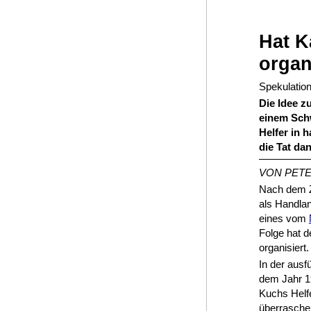
Hat K
organ
Spekulatio
Die Idee z
einem Schw
Helfer in 
die Tat da
VON PETE
Nach dem Zw
als Handla
eines vom
Folge hat d
organisiert.
In der aus
dem Jahr 1
Kuchs Helf
überraschen