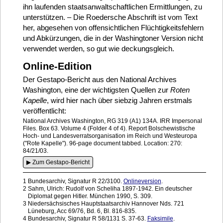
ihn laufenden staatsanwaltschaftlichen Ermittlungen, zu
unterstützen. – Die Roedersche Abschrift ist vom Text
her, abgesehen von offensichtlichen Flüchtigkeitsfehlern
und Abkürzungen, die in der Washingtoner Version nicht
verwendet werden, so gut wie deckungsgleich.
Online-Edition
Der Gestapo-Bericht aus den National Archives
Washington, eine der wichtigsten Quellen zur
Roten
Kapelle
, wird hier nach über siebzig Jahren erstmals
veröffentlicht:
National Archives Washington, RG 319 (A1) 134A. IRR Impersonal
Files. Box 63. Volume 4 (Folder 4 of 4). Report Bolschewistische
Hoch- und Landesverratsorganisation im Reich und Westeuropa
("Rote Kapelle"). 96-page document tabbed. Location: 270:
84/21/03.
1
Bundesarchiv, Signatur R 22/3100.
Onlineversion
.
2
Sahm, Ulrich: Rudolf von Scheliha 1897-1942. Ein deutscher
Diplomat gegen Hitler. München 1990, S. 309.
3
Niedersächsisches Hauptstaatsarchiv Hannover Nds. 721
Lüneburg, Acc 69/76, Bd. 6, Bl. 816-835.
4
Bundesarchiv, Signatur R 58/1131 S. 37-63.
Faksimile
.