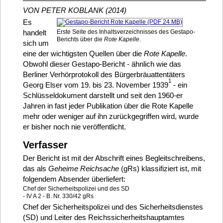
VON PETER KOBLANK (2014)
Es
handelt
Erste Seite des Inhaltsverzeichnisses des Gestapo-
Berichts über die
Rote Kapelle
.
sich um
eine der wichtigsten Quellen über die
Rote Kapelle
.
Obwohl dieser Gestapo-Bericht - ähnlich wie das
Berliner Verhörprotokoll des Bürgerbräuattentäters
1
Georg Elser vom 19. bis 23. November 1939
- ein
Schlüsseldokument darstellt und seit den 1960-er
Jahren in fast jeder Publikation über die Rote Kapelle
mehr oder weniger auf ihn zurückgegriffen wird, wurde
er bisher noch nie veröffentlicht.
Verfasser
Der Bericht ist mit der Abschrift eines Begleitschreibens,
das als
Geheime Reichsache
(gRs) klassifiziert ist, mit
folgendem Absender überliefert:
Chef der Sicherheitspolizei und des SD
- IV A 2 - B. Nr. 330/42 gRs
Chef der Sicherheitspolizei und des Sicherheitsdienstes
(SD) und Leiter des Reichssicherheitshauptamtes