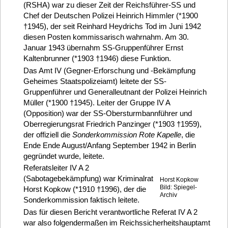
(RSHA) war zu dieser Zeit der Reichsführer-SS und
Chef der Deutschen Polizei Heinrich Himmler (*1900
†1945), der seit Reinhard Heydrichs Tod im Juni 1942
diesen Posten kommissarisch wahrnahm. Am 30.
Januar 1943 übernahm SS-Gruppenführer Ernst
Kaltenbrunner (*1903 †1946) diese Funktion.
Das Amt IV (Gegner-Erforschung und -Bekämpfung
Geheimes Staatspolizeiamt) leitete der SS-
Gruppenführer und Generalleutnant der Polizei Heinrich
Müller (*1900 †1945). Leiter der Gruppe IV A
(Opposition) war der SS-Obersturmbannführer und
Oberregierungsrat Friedrich Panzinger (*1903 †1959),
der offiziell die
Sonderkommission Rote Kapelle
, die
Ende Ende August/Anfang September 1942 in Berlin
gegründet wurde, leitete.
Referatsleiter IV A 2
(Sabotagebekämpfung) war Kriminalrat
Horst Kopkow
Bild: Spiegel-
Horst Kopkow (*1910 †1996), der die
Archiv
Sonderkommission faktisch leitete.
Das für diesen Bericht verantwortliche Referat IV A 2
war also folgendermaßen im Reichssicherheitshauptamt