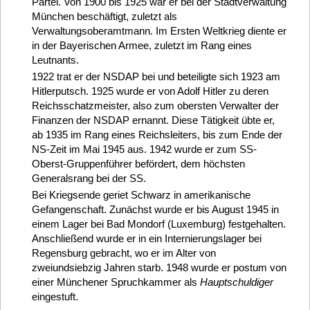
Partei. Von 1900 bis 1925 war er bei der Stadtverwaltung
München beschäftigt, zuletzt als
Verwaltungsoberamtmann. Im Ersten Weltkrieg diente er
in der Bayerischen Armee, zuletzt im Rang eines
Leutnants.
1922 trat er der NSDAP bei und beteiligte sich 1923 am
Hitlerputsch. 1925 wurde er von Adolf Hitler zu deren
Reichsschatzmeister, also zum obersten Verwalter der
Finanzen der NSDAP ernannt. Diese Tätigkeit übte er,
ab 1935 im Rang eines Reichsleiters, bis zum Ende der
NS-Zeit im Mai 1945 aus. 1942 wurde er zum SS-
Oberst-Gruppenführer befördert, dem höchsten
Generalsrang bei der SS.
Bei Kriegsende geriet Schwarz in amerikanische
Gefangenschaft. Zunächst wurde er bis August 1945 in
einem Lager bei Bad Mondorf (Luxemburg) festgehalten.
Anschließend wurde er in ein Internierungslager bei
Regensburg gebracht, wo er im Alter von
zweiundsiebzig Jahren starb. 1948 wurde er postum von
einer Münchener Spruchkammer als
Hauptschuldiger
eingestuft.