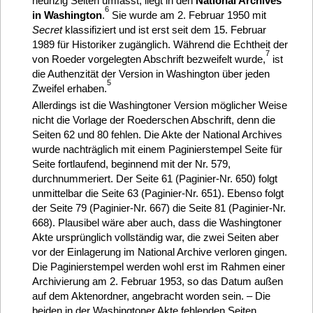
neunzig Seiten umfasst, liegt in den
National Archives
6
in Washington
.
Sie wurde am 2. Februar 1950 mit
Secret
klassifiziert und ist erst seit dem 15. Februar
1989 für Historiker zugänglich. Während die Echtheit der
7
von Roeder vorgelegten Abschrift bezweifelt wurde,
ist
die Authenzität der Version in Washington über jeden
5
Zweifel erhaben.
Allerdings ist die Washingtoner Version möglicher Weise
nicht die Vorlage der Roederschen Abschrift, denn die
Seiten 62 und 80 fehlen. Die Akte der National Archives
wurde nachträglich mit einem Paginierstempel Seite für
Seite fortlaufend, beginnend mit der Nr. 579,
durchnummeriert. Der Seite 61 (Paginier-Nr. 650) folgt
unmittelbar die Seite 63 (Paginier-Nr. 651). Ebenso folgt
der Seite 79 (Paginier-Nr. 667) die Seite 81 (Paginier-Nr.
668). Plausibel wäre aber auch, dass die Washingtoner
Akte ursprünglich vollständig war, die zwei Seiten aber
vor der Einlagerung im National Archive verloren gingen.
Die Paginierstempel werden wohl erst im Rahmen einer
Archivierung am 2. Februar 1953, so das Datum außen
auf dem Aktenordner, angebracht worden sein. – Die
beiden in der Washingtoner Akte fehlenden Seiten