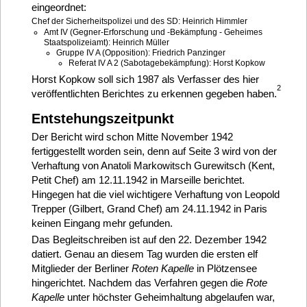
eingeordnet:
Chef der Sicherheitspolizei und des SD: Heinrich Himmler
Amt IV (Gegner-Erforschung und -Bekämpfung - Geheimes
Staatspolizeiamt): Heinrich Müller
Gruppe IV A (Opposition): Friedrich Panzinger
Referat IV A 2 (Sabotagebekämpfung): Horst Kopkow
Horst Kopkow soll sich 1987 als Verfasser des hier
2
veröffentlichten Berichtes zu erkennen gegeben haben.
Entstehungszeitpunkt
Der Bericht wird schon Mitte November 1942
fertiggestellt worden sein, denn auf Seite 3 wird von der
Verhaftung von Anatoli Markowitsch Gurewitsch (Kent,
Petit Chef) am 12.11.1942 in Marseille berichtet.
Hingegen hat die viel wichtigere Verhaftung von Leopold
Trepper (Gilbert, Grand Chef) am 24.11.1942 in Paris
keinen Eingang mehr gefunden.
Das Begleitschreiben ist auf den 22. Dezember 1942
datiert. Genau an diesem Tag wurden die ersten elf
Mitglieder der Berliner
Roten Kapelle
in Plötzensee
hingerichtet. Nachdem das Verfahren gegen die
Rote
Kapelle
unter höchster Geheimhaltung abgelaufen war,