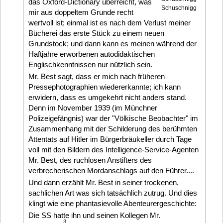
das Oxford-Dictionary überreicht, was
Schuschnigg
mir aus doppeltem Grunde recht
wertvoll ist; einmal ist es nach dem Verlust meiner
Bücherei das erste Stück zu einem neuen
Grundstock; und dann kann es meinen während der
Haftjahre erworbenen autodidaktischen
Englischkenntnissen nur nützlich sein.
Mr. Best sagt, dass er mich nach früheren
Pressephotographien wiedererkannte; ich kann
erwidern, dass es umgekehrt nicht anders stand.
Denn im November 1939 (im Münchner
Polizeigefängnis) war der "Völkische Beobachter" im
Zusammenhang mit der Schilderung des berühmten
Attentats auf Hitler im Bürgerbräukeller durch Tage
voll mit den Bildern des Intelligence-Service-Agenten
Mr. Best, des ruchlosen Anstifters des
verbrecherischen Mordanschlags auf den Führer....
Und dann erzählt Mr. Best in seiner trockenen,
sachlichen Art was sich tatsächlich zutrug. Und dies
klingt wie eine phantasievolle Abenteurergeschichte:
Die SS hatte ihn und seinen Kollegen Mr.
3