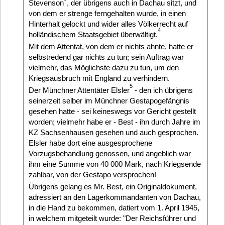
Stevenson
, der übrigens auch in Dachau sitzt, und
von dem er strenge ferngehalten wurde, in einen
Hinterhalt gelockt und wider alles Völkerrecht auf
4
holländischem Staatsgebiet überwältigt.
Mit dem Attentat, von dem er nichts ahnte, hatte er
selbstredend gar nichts zu tun; sein Auftrag war
vielmehr, das Möglichste dazu zu tun, um den
Kriegsausbruch mit England zu verhindern.
5
Der Münchner Attentäter Elsler
- den ich übrigens
seinerzeit selber im Münchner Gestapogefängnis
gesehen hatte - sei keineswegs vor Gericht gestellt
worden; vielmehr habe er - Best - ihn durch Jahre im
KZ Sachsenhausen gesehen und auch gesprochen.
Elsler habe dort eine ausgesprochene
Vorzugsbehandlung genossen, und angeblich war
ihm eine Summe von 40 000 Mark, nach Kriegsende
zahlbar, von der Gestapo versprochen!
Übrigens gelang es Mr. Best, ein Originaldokument,
adressiert an den Lagerkommandanten von Dachau,
in die Hand zu bekommen, datiert vom 1. April 1945,
in welchem mitgeteilt wurde: "Der Reichsführer und