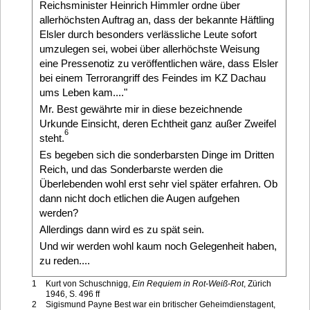
Reichsminister Heinrich Himmler ordne über
allerhöchsten Auftrag an, dass der bekannte Häftling
Elsler durch besonders verlässliche Leute sofort
umzulegen sei, wobei über allerhöchste Weisung
eine Pressenotiz zu veröffentlichen wäre, dass Elsler
bei einem Terrorangriff des Feindes im KZ Dachau
ums Leben kam...."
Mr. Best gewährte mir in diese bezeichnende
Urkunde Einsicht, deren Echtheit ganz außer Zweifel
6
steht.
Es begeben sich die sonderbarsten Dinge im Dritten
Reich, und das Sonderbarste werden die
Überlebenden wohl erst sehr viel später erfahren. Ob
dann nicht doch etlichen die Augen aufgehen
werden?
Allerdings dann wird es zu spät sein.
Und wir werden wohl kaum noch Gelegenheit haben,
zu reden....
1
Kurt von Schuschnigg,
Ein Requiem in Rot-Weiß-Rot
, Zürich
1946, S. 496 ff
2
Sigismund Payne Best war ein britischer Geheimdienstagent,