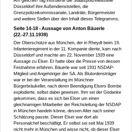
Am gleichen Tag instruierte die Staatspolizeileitstelle
Düsseldorf ihre Außendienststellen, die
Grenzpolizeikommissariate, Landräte, Bürgermeister
und weitere Stellen über den Inhalt dieses Telegramms.
Seite 14-18 - Aussage von Anton Bäuerle
(22.-27.11.1939)
Der Oberschütze aus München, der in Rheydt beim 19.
Infanterieregiment in der 11. Kompanie diente, kam nach
Düsseldorf und machte am 22. November 1939 eine
Aussage zu Elser. Er hatte über die Presse von dessen
Festnahme erfahren. Bäuerle war seit 1931 NSDAP-
Mitglied und Angehöriger der SA. Als Blutordensträger
war er bei der Veranstaltung im Münchner
Bürgerbräukeller, nach deren Beendigung Elsers Bombe
explodierte, selbst dabei gewesen. Ihm sei der Gedanke
gekommen, dass es sich bei Elser um einen
gleichnamigen Mitarbeiter der Reichsleitung der NSDAP
in München handeln könne, dessen Alter nach seiner
Schätzung passte. Dieser Elser war dort als
Personalchef beschäftigt. Er selbst sei seit Mai 1939
nicht mehr in München und wisse nicht, ob dieser Elser