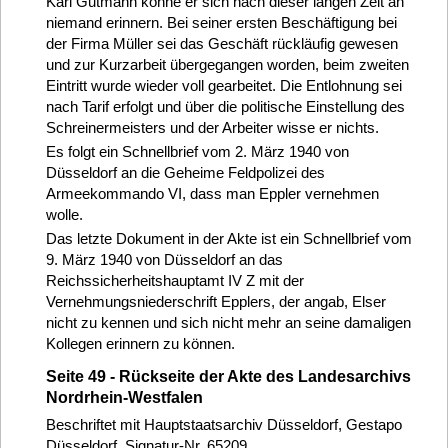
Karl Gutmann könne er sich nach dieser langen Zeit an
niemand erinnern. Bei seiner ersten Beschäftigung bei
der Firma Müller sei das Geschäft rückläufig gewesen
und zur Kurzarbeit übergegangen worden, beim zweiten
Eintritt wurde wieder voll gearbeitet. Die Entlohnung sei
nach Tarif erfolgt und über die politische Einstellung des
Schreinermeisters und der Arbeiter wisse er nichts.
Es folgt ein Schnellbrief vom 2. März 1940 von
Düsseldorf an die Geheime Feldpolizei des
Armeekommando VI, dass man Eppler vernehmen
wolle.
Das letzte Dokument in der Akte ist ein Schnellbrief vom
9. März 1940 von Düsseldorf an das
Reichssicherheitshauptamt IV Z mit der
Vernehmungsniederschrift Epplers, der angab, Elser
nicht zu kennen und sich nicht mehr an seine damaligen
Kollegen erinnern zu können.
Seite 49 - Rückseite der Akte des Landesarchivs
Nordrhein-Westfalen
Beschriftet mit Hauptstaatsarchiv Düsseldorf, Gestapo
Düsseldorf, Signatur-Nr. 65209.