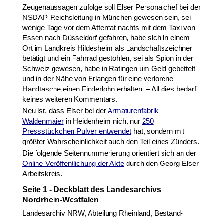
Zeugenaussagen zufolge soll Elser Personalchef bei der
NSDAP-Reichsleitung in München gewesen sein, sei
wenige Tage vor dem Attentat nachts mit dem Taxi von
Essen nach Düsseldorf gefahren, habe sich in einem
Ort im Landkreis Hildesheim als Landschaftszeichner
betätigt und ein Fahrrad gestohlen, sei als Spion in der
Schweiz gewesen, habe in Ratingen um Geld gebettelt
und in der Nähe von Erlangen für eine verlorene
Handtasche einen Finderlohn erhalten. – All dies bedarf
keines weiteren Kommentars.
Neu ist, dass Elser bei der
Armaturenfabrik
Waldenmaier
in Heidenheim nicht nur
250
Pressstückchen Pulver entwendet
hat, sondern mit
größter Wahrscheinlichkeit auch den Teil eines Zünders.
Die folgende Seitennummerierung orientiert sich an der
Online-Veröffentlichung der Akte
durch den Georg-Elser-
Arbeitskreis.
Seite 1 - Deckblatt des Landesarchivs
Nordrhein-Westfalen
Landesarchiv NRW, Abteilung Rheinland, Bestand-