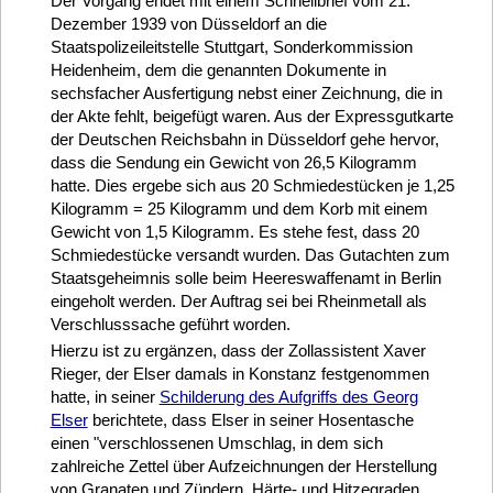
Der Vorgang endet mit einem Schnellbrief vom 21.
Dezember 1939 von Düsseldorf an die
Staatspolizeileitstelle Stuttgart, Sonderkommission
Heidenheim, dem die genannten Dokumente in
sechsfacher Ausfertigung nebst einer Zeichnung, die in
der Akte fehlt, beigefügt waren. Aus der Expressgutkarte
der Deutschen Reichsbahn in Düsseldorf gehe hervor,
dass die Sendung ein Gewicht von 26,5 Kilogramm
hatte. Dies ergebe sich aus 20 Schmiedestücken je 1,25
Kilogramm = 25 Kilogramm und dem Korb mit einem
Gewicht von 1,5 Kilogramm. Es stehe fest, dass 20
Schmiedestücke versandt wurden. Das Gutachten zum
Staatsgeheimnis solle beim Heereswaffenamt in Berlin
eingeholt werden. Der Auftrag sei bei Rheinmetall als
Verschlusssache geführt worden.
Hierzu ist zu ergänzen, dass der Zollassistent Xaver
Rieger, der Elser damals in Konstanz festgenommen
hatte, in seiner
Schilderung des Aufgriffs des Georg
Elser
berichtete, dass Elser in seiner Hosentasche
einen "verschlossenen Umschlag, in dem sich
zahlreiche Zettel über Aufzeichnungen der Herstellung
von Granaten und Zündern, Härte- und Hitzegraden,