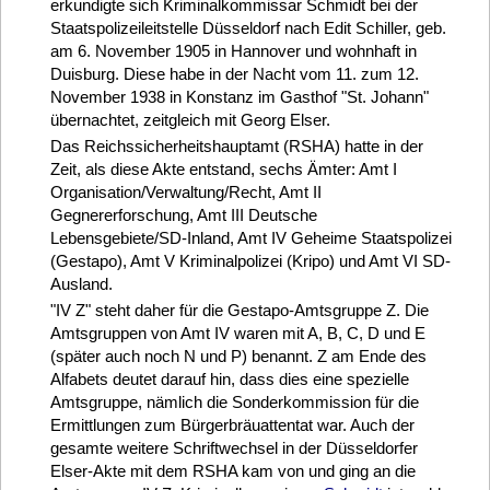
erkundigte sich Kriminalkommissar Schmidt bei der
Staatspolizeileitstelle Düsseldorf nach Edit Schiller, geb.
am 6. November 1905 in Hannover und wohnhaft in
Duisburg. Diese habe in der Nacht vom 11. zum 12.
November 1938 in Konstanz im Gasthof "St. Johann"
übernachtet, zeitgleich mit Georg Elser.
Das Reichssicherheitshauptamt (RSHA) hatte in der
Zeit, als diese Akte entstand, sechs Ämter: Amt I
Organisation/Verwaltung/Recht, Amt II
Gegnererforschung, Amt III Deutsche
Lebensgebiete/SD-Inland, Amt IV Geheime Staatspolizei
(Gestapo), Amt V Kriminalpolizei (Kripo) und Amt VI SD-
Ausland.
"IV Z" steht daher für die Gestapo-Amtsgruppe Z. Die
Amtsgruppen von Amt IV waren mit A, B, C, D und E
(später auch noch N und P)
benannt. Z am Ende des
Alfabets deutet darauf hin, dass dies eine spezielle
Amtsgruppe, nämlich die Sonderkommission für die
Ermittlungen zum Bürgerbräuattentat war. Auch der
gesamte weitere Schriftwechsel in der Düsseldorfer
Elser-Akte mit dem RSHA kam von und ging an die