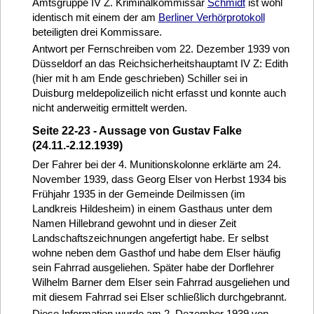
Amtsgruppe IV Z. Kriminalkommissar
Schmidt
ist wohl
identisch mit einem der am
Berliner Verhörprotokoll
beteiligten drei Kommissare.
Antwort per Fernschreiben vom 22. Dezember 1939 von
Düsseldorf an das Reichsicherheitshauptamt IV Z: Edith
(hier mit h am Ende geschrieben) Schiller sei in
Duisburg meldepolizeilich nicht erfasst und konnte auch
nicht anderweitig ermittelt werden.
Seite 22-23 - Aussage von Gustav Falke
(24.11.-2.12.1939)
Der Fahrer bei der 4. Munitionskolonne erklärte am 24.
November 1939, dass Georg Elser von Herbst 1934 bis
Frühjahr 1935 in der Gemeinde Deilmissen (im
Landkreis Hildesheim) in einem Gasthaus unter dem
Namen Hillebrand gewohnt und in dieser Zeit
Landschaftszeichnungen angefertigt habe. Er selbst
wohne neben dem Gasthof und habe dem Elser häufig
sein Fahrrad ausgeliehen. Später habe der Dorflehrer
Wilhelm Barner dem Elser sein Fahrrad ausgeliehen und
mit diesem Fahrrad sei Elser schließlich durchgebrannt.
Diese Information wurde am 2. Dezember 1939 von