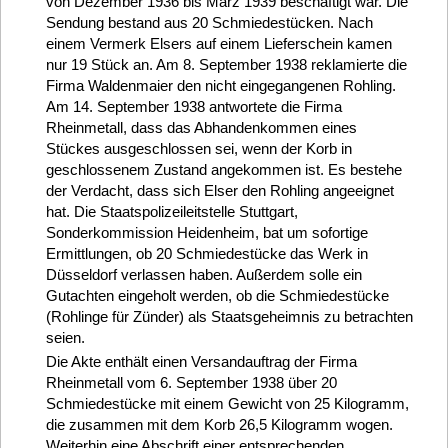
von Dezember 1936 bis März 1939 beschäftigt war. Die
Sendung bestand aus 20 Schmiedestücken. Nach
einem Vermerk Elsers auf einem Lieferschein kamen
nur 19 Stück an. Am 8. September 1938 reklamierte die
Firma Waldenmaier den nicht eingegangenen Rohling.
Am 14. September 1938 antwortete die Firma
Rheinmetall, dass das Abhandenkommen eines
Stückes ausgeschlossen sei, wenn der Korb in
geschlossenem Zustand angekommen ist. Es bestehe
der Verdacht, dass sich Elser den Rohling angeeignet
hat. Die Staatspolizeileitstelle Stuttgart,
Sonderkommission Heidenheim, bat um sofortige
Ermittlungen, ob 20 Schmiedestücke das Werk in
Düsseldorf verlassen haben. Außerdem solle ein
Gutachten eingeholt werden, ob die Schmiedestücke
(Rohlinge für Zünder) als Staatsgeheimnis zu betrachten
seien.
Die Akte enthält einen Versandauftrag der Firma
Rheinmetall vom 6. September 1938 über 20
Schmiedestücke mit einem Gewicht von 25 Kilogramm,
die zusammen mit dem Korb 26,5 Kilogramm wogen.
Weiterhin eine Abschrift einer entsprechenden