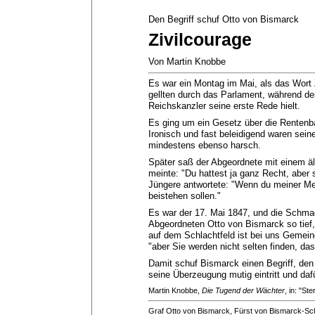
Den Begriff schuf Otto von Bismarck
Zivilcourage
Von Martin Knobbe
Es war ein Montag im Mai, als das Wort 
gellten durch das Parlament, während de
Reichskanzler seine erste Rede hielt.
Es ging um ein Gesetz über die Rentenb
Ironisch und fast beleidigend waren sein
mindestens ebenso harsch.
Später saß der Abgeordnete mit einem ä
meinte: "Du hattest ja ganz Recht, aber
Jüngere antwortete: "Wenn du meiner Mei
beistehen sollen."
Es war der 17. Mai 1847, und die Schmac
Abgeordneten Otto von Bismarck so tief,
auf dem Schlachtfeld ist bei uns Gemein
"aber Sie werden nicht selten finden, da
Damit schuf Bismarck einen Begriff, den 
seine Überzeugung mutig eintritt und daf
Martin Knobbe,
Die Tugend der Wächter
, in: "St
Graf Otto von Bismarck, Fürst von Bismarck-Sc