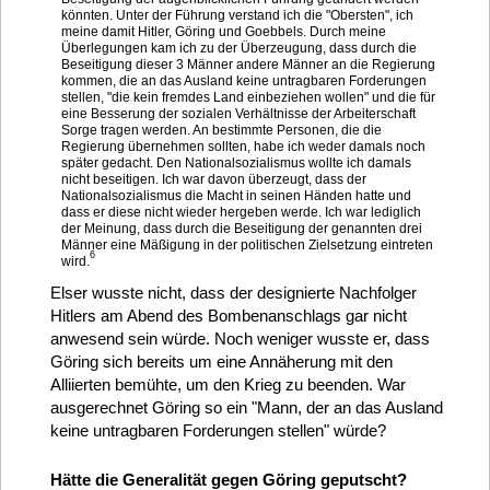
könnten. Unter der Führung verstand ich die "Obersten", ich
meine damit Hitler, Göring und Goebbels. Durch meine
Überlegungen kam ich zu der Überzeugung, dass durch die
Beseitigung dieser 3 Männer andere Männer an die Regierung
kommen, die an das Ausland keine untragbaren Forderungen
stellen, "die kein fremdes Land einbeziehen wollen" und die für
eine Besserung der sozialen Verhältnisse der Arbeiterschaft
Sorge tragen werden. An bestimmte Personen, die die
Regierung übernehmen sollten, habe ich weder damals noch
später gedacht. Den Nationalsozialismus wollte ich damals
nicht beseitigen. Ich war davon überzeugt, dass der
Nationalsozialismus die Macht in seinen Händen hatte und
dass er diese nicht wieder hergeben werde. Ich war lediglich
der Meinung, dass durch die Beseitigung der genannten drei
Männer eine Mäßigung in der politischen Zielsetzung eintreten
6
wird.
Elser wusste nicht, dass der designierte Nachfolger
Hitlers am Abend des Bombenanschlags gar nicht
anwesend sein würde. Noch weniger wusste er, dass
Göring sich bereits um eine Annäherung mit den
Alliierten bemühte, um den Krieg zu beenden. War
ausgerechnet Göring so ein "Mann, der an das Ausland
keine untragbaren Forderungen stellen" würde?
Hätte die Generalität gegen Göring geputscht?