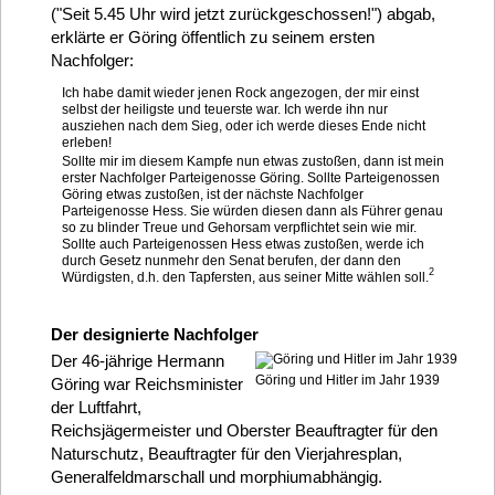
("Seit 5.45 Uhr wird jetzt zurückgeschossen!") abgab,
erklärte er Göring öffentlich zu seinem ersten
Nachfolger:
Ich habe damit wieder jenen Rock angezogen, der mir einst
selbst der heiligste und teuerste war. Ich werde ihn nur
ausziehen nach dem Sieg, oder ich werde dieses Ende nicht
erleben!
Sollte mir im diesem Kampfe nun etwas zustoßen, dann ist mein
erster Nachfolger Parteigenosse Göring. Sollte Parteigenossen
Göring etwas zustoßen, ist der nächste Nachfolger
Parteigenosse Hess. Sie würden diesen dann als Führer genau
so zu blinder Treue und Gehorsam verpflichtet sein wie mir.
Sollte auch Parteigenossen Hess etwas zustoßen, werde ich
durch Gesetz nunmehr den Senat berufen, der dann den
2
Würdigsten, d.h. den Tapfersten, aus seiner Mitte wählen soll.
Der designierte Nachfolger
Der 46-jährige Hermann
Göring und Hitler im Jahr 1939
Göring war Reichsminister
der Luftfahrt,
Reichsjägermeister und Oberster Beauftragter für den
Naturschutz, Beauftragter für den Vierjahresplan,
Generalfeldmarschall und morphiumabhängig.