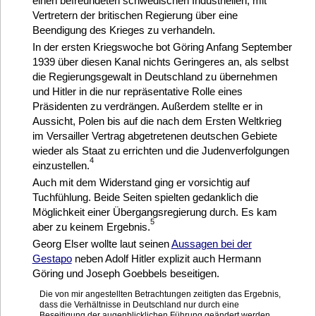
einen befreundeten schwedischen Industriellen, mit
Vertretern der britischen Regierung über eine
Beendigung des Krieges zu verhandeln.
In der ersten Kriegswoche bot Göring Anfang September
1939 über diesen Kanal nichts Geringeres an, als selbst
die Regierungsgewalt in Deutschland zu übernehmen
und Hitler in die nur repräsentative Rolle eines
Präsidenten zu verdrängen. Außerdem stellte er in
Aussicht, Polen bis auf die nach dem Ersten Weltkrieg
im Versailler Vertrag abgetretenen deutschen Gebiete
wieder als Staat zu errichten und die Judenverfolgungen
4
einzustellen.
Auch mit dem Widerstand ging er vorsichtig auf
Tuchfühlung. Beide Seiten spielten gedanklich die
Möglichkeit einer Übergangsregierung durch. Es kam
5
aber zu keinem Ergebnis.
Georg Elser wollte laut seinen
Aussagen bei der
Gestapo
neben Adolf Hitler explizit auch Hermann
Göring und Joseph Goebbels beseitigen.
Die von mir angestellten Betrachtungen zeitigten das Ergebnis,
dass die Verhältnisse in Deutschland nur durch eine
Beseitigung der augenblicklichen Führung geändert werden