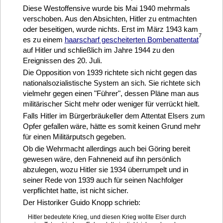
Diese Westoffensive wurde bis Mai 1940 mehrmals
verschoben. Aus den Absichten, Hitler zu entmachten
oder beseitigen, wurde nichts. Erst im März 1943 kam
7
es zu einem
haarscharf gescheiterten Bombenattentat
auf Hitler und schließlich im Jahre 1944 zu den
Ereignissen des 20. Juli.
Die Opposition von 1939 richtete sich nicht gegen das
nationalsozialistische System an sich. Sie richtete sich
vielmehr gegen einen "Führer", dessen Pläne man aus
militärischer Sicht mehr oder weniger für verrückt hielt.
Falls Hitler im Bürgerbräukeller dem Attentat Elsers zum
Opfer gefallen wäre, hätte es somit keinen Grund mehr
für einen Militärputsch gegeben.
Ob die Wehrmacht allerdings auch bei Göring bereit
gewesen wäre, den Fahneneid auf ihn persönlich
abzulegen, wozu Hitler sie 1934 überrumpelt und in
seiner Rede von 1939 auch für seinen Nachfolger
verpflichtet hatte, ist nicht sicher.
Der Historiker Guido Knopp schrieb:
Hitler bedeutete Krieg, und diesen Krieg wollte Elser durch