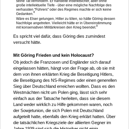
seine Tat verhindern. Er handelte instinktsicher, aber ohne
große intellektuelle Tiefe - über eine mögliche Nachfolge des
verhassten "Führers" oder des Regimes machte er sich keine
8
Gedanken.
Wäre es Elser gelungen, Hitler zu töten, so hätte Göring dessen
Nachfolge angetreten. Vielleicht hätte er in Übereinstimmung
9
mit konservativen Militärkreisen den Krieg beendet.
Es spricht viel dafür, dass Göring dies zumindest
versucht hätte.
Mit Göring Frieden und kein Holocaust?
Ob jedoch die Franzosen und Engländer sich darauf
eingelassen hätten, hängt von der Frage ab, ob sie mit
dem von ihnen erklärten Krieg die Beseitigung Hitlers,
die Beseitigung des NS-Regimes oder einen generellen
Sieg über Deutschland erreichen wollten. Dass es den
Westmächten nicht um Polen ging, lässt sich sehr
einfach aus der Tatsache herleiten, dass sie diesem
Land weder wirklich zu Hilfe gekommen waren, noch
der Sowjetunion, die sich Polen mit Deutschland
aufgeteilt hatte, ebenfalls den Krieg erklärt hatten. Über
die tatsächlichen Kriegsziele der alliierten Gegner im
Jahre 1939 sind sich die Historiker nicht einig.