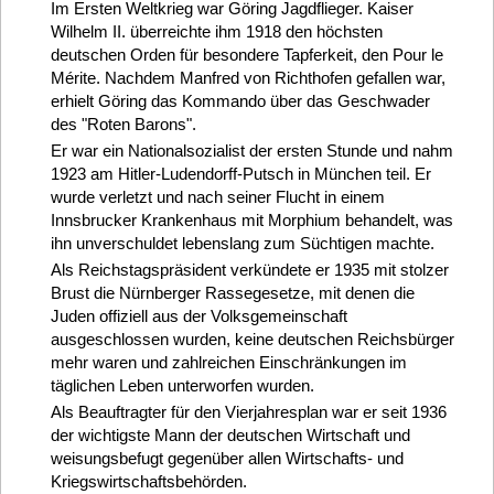
Im Ersten Weltkrieg war Göring Jagdflieger. Kaiser
Wilhelm II. überreichte ihm 1918 den höchsten
deutschen Orden für besondere Tapferkeit, den Pour le
Mérite. Nachdem Manfred von Richthofen gefallen war,
erhielt Göring das Kommando über das Geschwader
des "Roten Barons".
Er war ein Nationalsozialist der ersten Stunde und nahm
1923 am Hitler-Ludendorff-Putsch in München teil. Er
wurde verletzt und nach seiner Flucht in einem
Innsbrucker Krankenhaus mit Morphium behandelt, was
ihn unverschuldet lebenslang zum Süchtigen machte.
Als Reichstagspräsident verkündete er 1935 mit stolzer
Brust die Nürnberger Rassegesetze, mit denen die
Juden offiziell aus der Volksgemeinschaft
ausgeschlossen wurden, keine deutschen Reichsbürger
mehr waren und zahlreichen Einschränkungen im
täglichen Leben unterworfen wurden.
Als Beauftragter für den Vierjahresplan war er seit 1936
der wichtigste Mann der deutschen Wirtschaft und
weisungsbefugt gegenüber allen Wirtschafts- und
Kriegswirtschaftsbehörden.