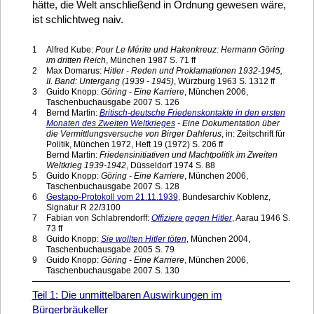
hätte, die Welt anschließend in Ordnung gewesen wäre,
ist schlichtweg naiv.
1
Alfred Kube:
Pour Le Mérite und Hakenkreuz: Hermann Göring
im dritten Reich
, München 1987 S. 71 ff
2
Max Domarus:
Hitler - Reden und Proklamationen 1932-1945,
II. Band: Untergang (1939 - 1945)
, Würzburg 1963 S. 1312 ff
3
Guido Knopp:
Göring - Eine Karriere
, München 2006,
Taschenbuchausgabe 2007 S. 126
4
Bernd Martin:
Britisch-deutsche Friedenskontakte in den ersten
Monaten des Zweiten Weltkrieges
- Eine Dokumentation über
die Vermittlungsversuche von Birger Dahlerus
, in: Zeitschrift für
Politik, München 1972, Heft 19 (1972) S. 206 ff
Bernd Martin:
Friedensinitiativen und Machtpolitik im Zweiten
Weltkrieg 1939-1942
, Düsseldorf 1974 S. 88
5
Guido Knopp:
Göring - Eine Karriere
, München 2006,
Taschenbuchausgabe 2007 S. 128
6
Gestapo-Protokoll vom 21.11.1939
, Bundesarchiv Koblenz,
Signatur R 22/3100
7
Fabian von Schlabrendorff:
Offiziere gegen Hitler
, Aarau 1946 S.
73 ff
8
Guido Knopp:
Sie wollten Hitler töten
, München 2004,
Taschenbuchausgabe 2005 S. 79
9
Guido Knopp:
Göring - Eine Karriere
, München 2006,
Taschenbuchausgabe 2007 S. 130
Teil 1: Die unmittelbaren Auswirkungen im
Bürgerbräukeller